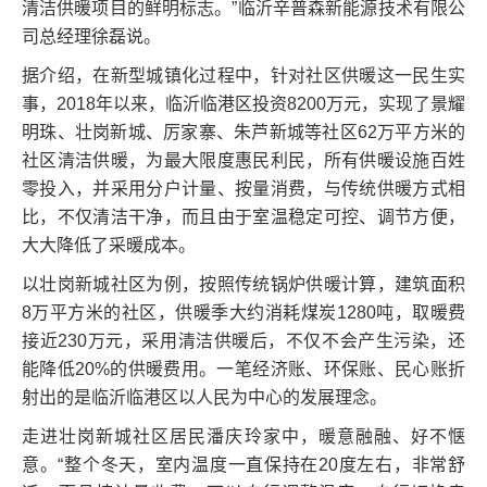
清洁供暖项目的鲜明标志。”临沂辛普森新能源技术有限公
司总经理徐磊说。
据介绍，在新型城镇化过程中，针对社区供暖这一民生实
事，2018年以来，临沂临港区投资8200万元，实现了景耀
明珠、壮岗新城、厉家寨、朱芦新城等社区62万平方米的
社区清洁供暖，为最大限度惠民利民，所有供暖设施百姓
零投入，并采用分户计量、按量消费，与传统供暖方式相
比，不仅清洁干净，而且由于室温稳定可控、调节方便，
大大降低了采暖成本。
以壮岗新城社区为例，按照传统锅炉供暖计算，建筑面积
8万平方米的社区，供暖季大约消耗煤炭1280吨，取暖费
接近230万元，采用清洁供暖后，不仅不会产生污染，还
能降低20%的供暖费用。一笔经济账、环保账、民心账折
射出的是临沂临港区以人民为中心的发展理念。
走进壮岗新城社区居民潘庆玲家中，暖意融融、好不惬
意。“整个冬天，室内温度一直保持在20度左右，非常舒