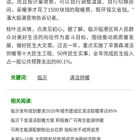
适。而且按计量收费，可以自行调整温度、自行切换房
间，采暖季才花了1500块钱的取暖费，既环保又省钱。”
潘大姐满意地告诉记者。
枝叶总关情，点滴见初心。据了解，临沂临港区将人民群
众对美好生活的向往作为奋斗目标，围绕推动高质量发
展，做好民生大文章。过去一年，重点实施了辛普森清洁
供暖等十大民生工程、50件民生实事，全年完成民生投入
占一般公共预算支出的80.1%。
关键词:
临沂
清洁供暖
相关阅读:
临沂发布规划要求2020年城市建成区清洁取暖率达85%
临沂下发清洁取暖方案 积极推广可再生能源供暖
可再生能源配额制出台在即 指标完不成将追责
未来5~10年 太阳能和风能将成亚洲最经济能源