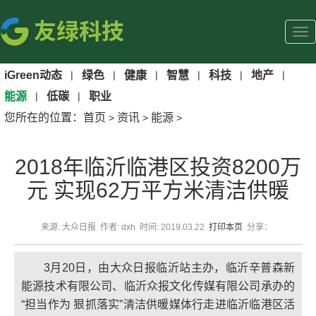
iGreen动态
|
绿色
|
健康
|
智慧
|
科技
|
地产
|
能源
|
低碳
|
职业
您所在的位置：
首页
资讯
能源
>
>
>
2018年临沂临港区投资8200万
元 实现62万平方米清洁供暖
来源: 大众日报 作者: dxh 时间: 2019.03.22
打印本页
分享：
3月20日，由大众日报临沂站主办，临沂辛普森新
能源技术有限公司、临沂众报文化传媒有限公司承办的
“担当作为 狠抓落实”清洁供暖媒体行走进临沂临港区活