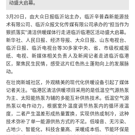
动盛大启幕。
3月20日，由大众日报临沂站主办，临沂辛普森新能源技
术有限公司、临沂众报文化传媒有限公司承办的“担当作为
狠抓落实”清洁供暖媒体行走进临沂临港区活动盛大启幕。
新华社、人民日报、经济导报、大众日报、山东电视台、
临沂日报、临沂电视台等30多家中央、省、市级权威报
纸、电视、新媒体相关负责人及新闻记者走进临沂临港
区，聚焦民生民情，感受这片红色热土蓬勃向上的发展脉
动。
在壮岗新城社区，外观精美的现代化供暖设备引起了媒体
记者关注。“临港区清洁供暖项目采用的是低温空气源热泵
为主、太阳能热泵为辅的多能互补供热技术。低温空气源
热泵以电作动力，根据室外温度调节热泵内的循环液温
度，二者产生温差形成热量置换，实现供热或制冷，这种
技术弥补了单一能源供热方式的不足。低噪音、无污染、
占地少、智能化，科技含量高、采暖成本低、节能环保是