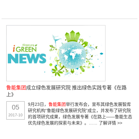
鲁能集团
成立绿色发展研究院 推出绿色实践专著《在路
上》
9月23日，
鲁能集团
举行发布会，宣布其绿色发展智库
05
研究机构“鲁能绿色发展研究院”成立，并发布了研究院
2017-10
的首项研究成果，绿色发展专著《在路上——鲁能生态
优先绿色发展的探索与未来》。……
了解详情 >>