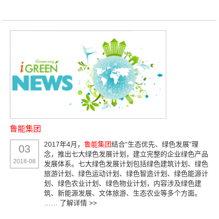
鲁能集团
2017年4月，
鲁能集团
结合“生态优先、绿色发展”理
03
念，推出七大绿色发展计划，建立完整的企业绿色产品
2018-08
发展体系。七大绿色发展计划包括绿色建筑计划、绿色
旅游计划、绿色运动计划、绿色智造计划、绿色能源计
划、绿色农业计划、绿色物业计划，内容涉及绿色建
筑、新能源发展、文体旅游、生态农业等多个方面。
……
了解详情 >>