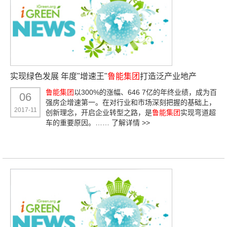
实现绿色发展 年度"增速王"
鲁能集团
打造泛产业地产
鲁能集团
以300%的涨幅、646 7亿的年终业绩，成为百
06
强房企增速第一。在对行业和市场深刻把握的基础上，
2017-11
创新理念，开启企业转型之路，是
鲁能集团
实现弯道超
车的重要原因。……
了解详情 >>