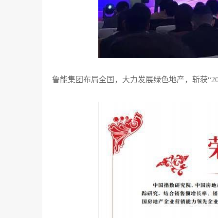
鲁能集团布局全国，大力发展绿色地产，斩获“20