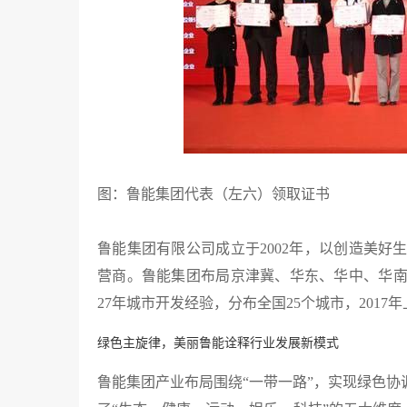
图：鲁能集团代表（左六）领取证书
鲁能集团有限公司成立于2002年，以创造美
营商。鲁能集团布局京津冀、华东、华中、华
27年城市开发经验，分布全国25个城市，201
绿色主旋律，美丽鲁能诠释行业发展新模式
鲁能集团产业布局围绕“一带一路”，实现绿色协