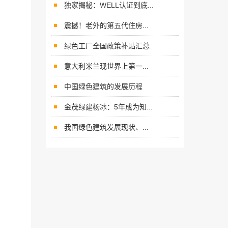
独家揭秘：WELL认证到底...
震撼！老外的第五代住房...
绿色工厂全国政策补贴汇总
意大利米兰现世界上第一...
中国绿色建筑的发展历程
金茂绿建杨冰：5年成为知...
我国绿色建筑发展现状、...