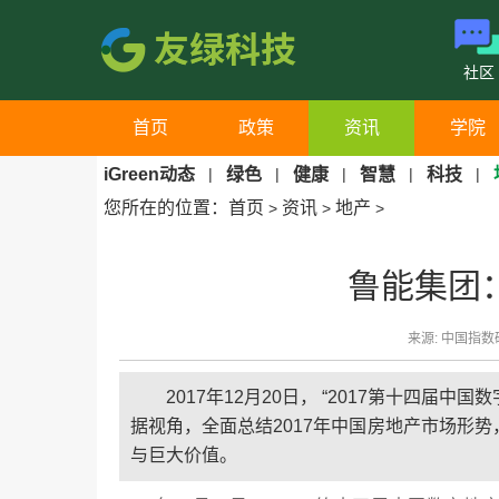
社区
首页
政策
资讯
学院
iGreen动态
|
绿色
|
健康
|
智慧
|
科技
|
您所在的位置：
首页
资讯
地产
>
>
>
鲁能集团
来源: 中国指数研
2017年12月20日， “2017第十四
据视角，全面总结2017年中国房地产市场形势
与巨大价值。