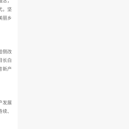
理念，
代。坚
美丽乡
给侧改
目长白
育新产
产发展
持续、