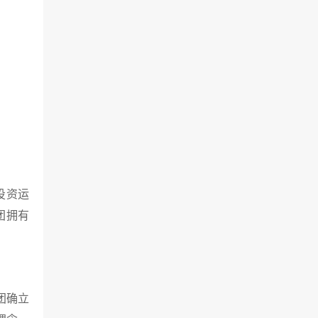
投资运
团拥有
团确立