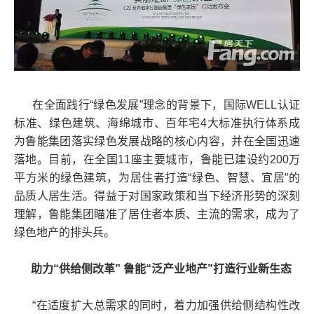
在全面践行“绿色发展”理念的背景下，国际WELL认证
标准、绿色建筑、海绵城市、百年宅4大标准执行体系成
为鲁能集团落实绿色发展战略的核心内容，并在全国迅速
落地。目前，在全国11座主要城市，鲁能已建设约200万
平方米的绿色建筑，为居住者打造“绿色、智慧、宜居”的
品质人居生活。得益于对国家政策和当下经济形势的深刻
理解，鲁能集团瞄准了居住者本质、主流的需求，成为了
绿色地产的排头兵。
助力“供给侧改革” 鲁能“泛产业地产”打造行业新生态
“在适度扩大总需求的同时，着力加强供给侧结构性改