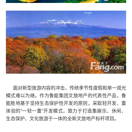
面对新型旅游内容的冲击，传统季节性度假和单一观光
模式难以为继。作为鲁能集团文旅地产的代表性产品，鲁
能胜地基于坚持生态保护性开发的原则，采取轻开发、重
体验的“一轻一重”开发模式，致力于打造集娱乐、休闲、
生态保护、文化旅游于一体的全新文旅地产标杆项目。