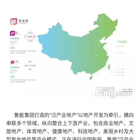
鲁能集团打造的“泛产业地产”以地产开发为牵引，横向
串联多个领域，纵向整合上下游产业，包含商业地产、文
旅地产、体育地产、健康地产、科技地产、美丽乡村及大
型复合地产等产业模式，正在进行全国布局。鲁能“泛产业