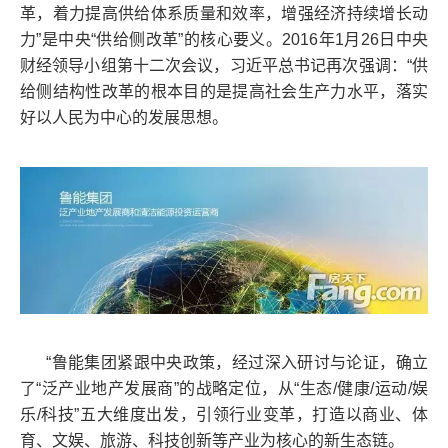
革，着力提高供给体系质量和效率，增强经济持续增长动
力”是中央“供给侧改革”的核心要义。2016年1月26日中央
财经领导小组第十二次会议，习近平总书记再次强调：“供
给侧结构性改革的根本目的是提高社会生产力水平，落实
好以人民为中心的发展思想。
“鲁能集团紧跟中央政策，经过深入研讨与论证，确立
了“泛产业地产发展商”的战略定位，从“生态/健康/运动/娱
乐/科技”五大维度出发，引领行业变革，打造以商业、体
育、文娱、旅游、科技创新等产业为核心的新生态链。