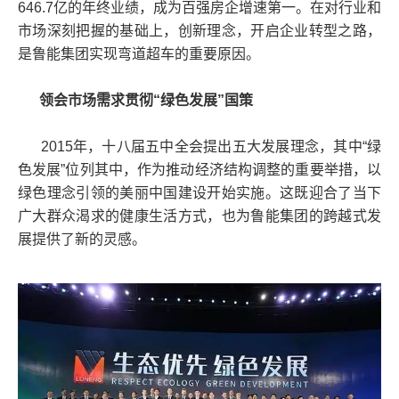
646.7亿的年终业绩，成为百强房企增速第一。在对行业和
市场深刻把握的基础上，创新理念，开启企业转型之路，
是鲁能集团实现弯道超车的重要原因。
领会市场需求贯彻“绿色发展”国策
2015年，十八届五中全会提出五大发展理念，其中“绿
色发展”位列其中，作为推动经济结构调整的重要举措，以
绿色理念引领的美丽中国建设开始实施。这既迎合了当下
广大群众渴求的健康生活方式，也为鲁能集团的跨越式发
展提供了新的灵感。