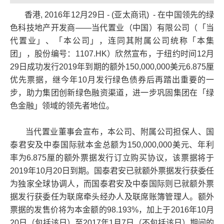
香港, 2016年12月29日 - (亚太商讯) - 在中国领先的绿
色科技地产开发商——当代置业（中国）有限公司（「当
代置业」、「本公司」，连同其附属公司统称「本集
团」，股份编号：1107.HK）欣然宣布，于纽约时间12月
29日成功发行2019年到期的额外150,000,000美元6.875厘
优先票据，继今年10月发行绿色债券后再踏出重要的一
步，助力集团创新绿色融资渠道，进一步巩固集团在「绿
色金融」领域的领先者地位。
当代置业董事会宣布，本公司、附属公司担保人、国
泰君安及中泰国际就本金总额为150,000,000美元、年利
率为6.875厘的额外票据发行订立购买协议，该票据将于
2019年10月20日到期。国泰君安已就额外票据发行获委任
为独家全球协调人，而国泰君安及中泰国际则已就额外票
据发行获委任为联席牵头经办人及联席账簿管理人。额外
票据的发售价将为本金额的98.193%，加上于2016年10月
20日（包括该日）至2017年1月7日（不包括该日）期间的