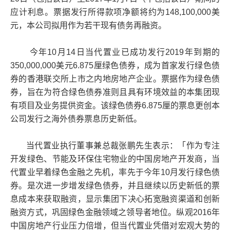
应计利息。票据发行所得款项净额将约为148,100,000美
元，本公司拟用作为若干现有债务再融资。
今年10月14日当代置业已成功发行2019年到期的
350,000,000美元6.875厘绿色债券，成为首家发行绿色债
券的香港联交所上市之内地房地产企业。票据作为绿色债
券，旨在为符合绿色债券准则且具有环境效益的本集团现
有项目及业务提供资金。该绿色债券6.875厘的票息更创本
公司发行之海外债券票息历史新低。
当代置业执行董事兼总裁张鹏先生表示：「作为专注
开发绿色、节能及环保住宅物业的中国房地产开发商，当
代置业早着绿色金融之先机，率先于今年10月发行绿色债
券。是次进一步增发绿色债券，并且继续以历史新低的票
息成本来获取融资，显示集团下决心拓宽融资渠道和创新
融资方式，巩固绿色金融领域之领导者地位。纵观2016年
中国房地产行业压力倍增，但当代置业凭借对宏观大势的