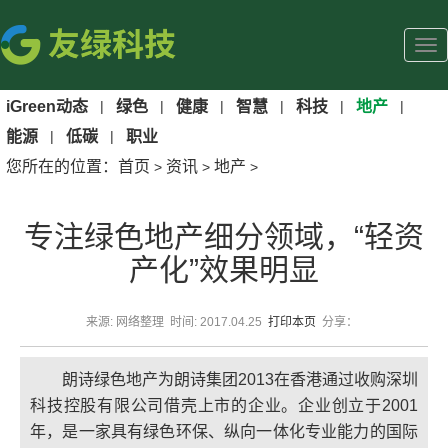
iGreen动态
|
绿色
|
健康
|
智慧
|
科技
|
地产
|
能源
|
低碳
|
职业
您所在的位置：
首页
资讯
地产
>
>
>
专注绿色地产细分领域，“轻资
产化”效果明显
来源: 网络整理 时间: 2017.04.25
打印本页
分享：
朗诗绿色地产为朗诗集团2013在香港通过收购深圳
科技控股有限公司借壳上市的企业。企业创立于2001
年，是一家具有绿色环保、纵向一体化专业能力的国际