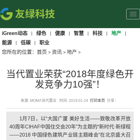
iGreen动态
|
绿色
|
健康
|
智慧
|
科技
|
地产
|
能源
|
低碳
|
职业
您所在的位置：
首页
资讯
地产
>
>
>
当代置业荣获“2018年度绿色开
发竞争力10强”！
来源: MOMΛ当代置业 时间: 2019.01.24
打印本页
分享：
1月7日，以“大国广厦 美好生活——致敬改革开放
40周年CIHAF中国住交会20年”为主题的“新时代·新绿程
——2018 中国绿色建筑产业链主题峰会”在北京盛大召