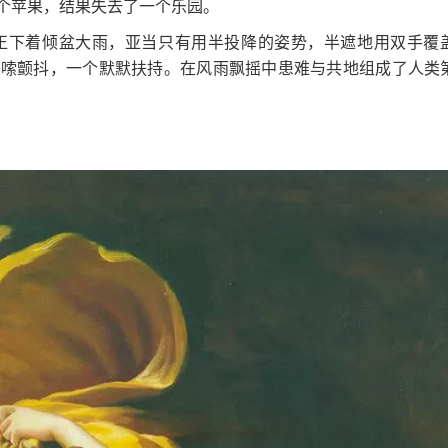
个苹果，结果失去了一个乐园。
下着倾盆大雨，亚当只有用半投降的姿势，半遮地用双手覆
哆嗦颤抖，一个默默扶持。在风雨飘摇中患难与共地组成了人类