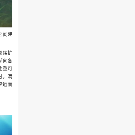
之间建
继续扩
渐向各
注重可
时，满
应运而