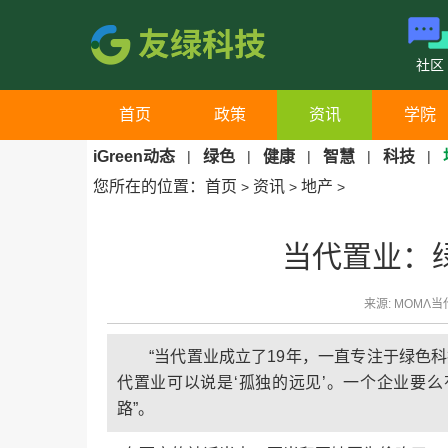
社区
首页
政策
资讯
学院
iGreen动态
|
绿色
|
健康
|
智慧
|
科技
|
您所在的位置：
首页
资讯
地产
>
>
>
当代置业：
来源: MOMΛ当代
“当代置业成立了19年，一直专注于绿色
代置业可以说是‘孤独的远见’。一个企业要
路”。