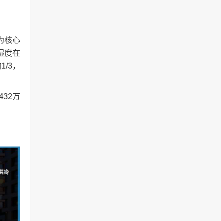
为核心
湿度在
/3，
32万