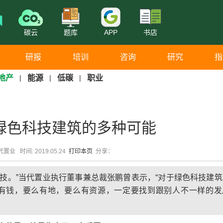
碳云
题库
APP
书店
研报
培训
咨询
研究
指
地产
|
能源
|
低碳
|
职业
绿色科技建筑的多种可能
置业 时间: 2019.05.24
打印本页
分享：
科技。”当代置业执行董事兼总裁张鹏曾表示，“对于绿色科技建
么有钱，要么有地，要么有资源，一定要找到跟别人不一样的发