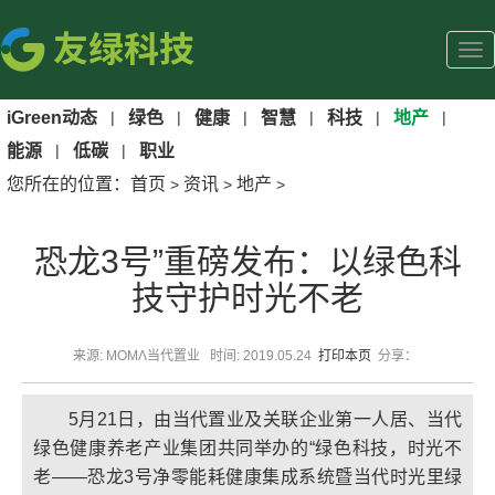
iGreen动态
|
绿色
|
健康
|
智慧
|
科技
|
地产
|
能源
|
低碳
|
职业
您所在的位置：
首页
资讯
地产
>
>
>
恐龙3号”重磅发布：以绿色科
技守护时光不老
来源: MOMΛ当代置业 时间: 2019.05.24
打印本页
分享：
5月21日，由当代置业及关联企业第一人居、当代
绿色健康养老产业集团共同举办的“绿色科技，时光不
老——恐龙3号净零能耗健康集成系统暨当代时光里绿