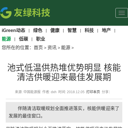
iGreen动态
|
绿色
|
健康
|
智慧
|
科技
|
地产
|
能源
|
低碳
|
职业
您所在的位置：
首页
资讯
能源
>
>
>
池式低温供热堆优势明显 核能
清洁供暖迎来最佳发展期
来源: 中国能源报 作者: dxh 时间: 2018.12.05
打印本页
分享：
伴随清洁取暖规划全面推进落实，核能供暖迎来了
发展的最佳窗口。