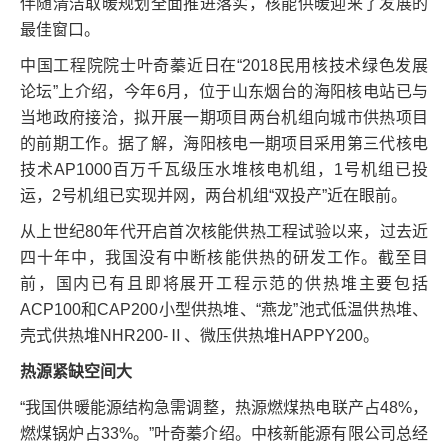
伴随清洁取暖规划全面推进落实，核能供暖迎来了发展的
最佳窗口。
中国工程院院士叶奇蓁近日在“2018民用核技术绿色发展
论坛”上介绍，今年6月，位于山东烟台的海阳核电站已与
当地政府接洽，拟开展一期项目两台机组向城市供热项目
的前期工作。据了解，海阳核电一期项目采用第三代核电
技术AP1000百万千瓦级压水堆核电机组，1号机组已投
运，2号机组已实现并网，两台机组“双投产”近在眼前。
从上世纪80年代开启首次核能供热工程试验以来，过去近
四十年中，我国没有中断核能供热的研发工作。截至目
前，国内已有且即将展开工程示范的供热堆主要包括
ACP100和CAP200小型供热堆、“燕龙”池式低温供热堆、
壳式供热堆NHR200-Ⅱ、微压供热堆HAPPY200。
热源紧缺空间大
“我国供暖能源结构急需调整，热源燃煤热电联产占48%，
燃煤锅炉占33%。”叶奇蓁介绍。中核新能源有限公司总经