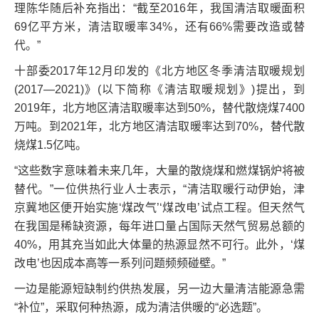
理陈华随后补充指出：“截至2016年，我国清洁取暖面积
69亿平方米，清洁取暖率34%，还有66%需要改造或替
代。”
十部委2017年12月印发的《北方地区冬季清洁取暖规划
(2017—2021)》(以下简称《清洁取暖规划》)提出，到
2019年，北方地区清洁取暖率达到50%，替代散烧煤7400
万吨。到2021年，北方地区清洁取暖率达到70%，替代散
烧煤1.5亿吨。
“这些数字意味着未来几年，大量的散烧煤和燃煤锅炉将被
替代。”一位供热行业人士表示，“清洁取暖行动伊始，津
京冀地区便开始实施‘煤改气’‘煤改电’试点工程。但天然气
在我国是稀缺资源，每年进口量占国际天然气贸易总额的
40%，用其充当如此大体量的热源显然不可行。此外，‘煤
改电’也因成本高等一系列问题频频碰壁。”
一边是能源短缺制约供热发展，另一边大量清洁能源急需
“补位”，采取何种热源，成为清洁供暖的“必选题”。