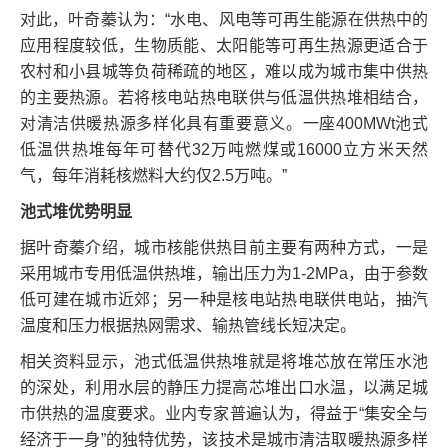
对此，叶奇蓁认为：“水电、风电等可再生能源在供热中的
应用程度较低，生物质能、太阳能等可再生热源更适合于
农村和小县城等负荷稀疏的地区，难以成为城市集中供热
的主要热源。若将核电站热电联供与低温供热堆相结合，
对清洁供暖热源多样化具有重要意义。一座400MWt池式
低温供热堆每年可替代32万吨燃煤或16000立方米天然
气，每年消耗核燃料大约仅2.5万吨。”
池式堆优势明显
据叶奇蓁介绍，城市核能供热目前主要有两种方式，一是
采用城市专用低温供热堆，输出压力为1-2MPa，由于参数
低可建在城市近郊；另一种是核电站热电联供电站，抽汽
温度和压力根据热网需求、输热管线长短决定。
相关资料显示，池式低温供热堆就是将堆芯放在常压水池
的深处，利用水层的静压力提高芯堆出口水温，以满足城
市供热的温度要求。业内专家普遍认为，得益于“集安全与
经济于一身”的独特优势，该技术是城市清洁取暖热源多样