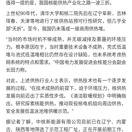
值得一提的是，我国核能供热产业化之路一波三折。
上世纪90年代，清华大学和核二院先后在辽宁阜新、吉林
珲春、天津等地进行了核供热站预可行性研究，但几乎全
部“夭折”。至今，我国仍未落成一座商用供热堆。
“当时的市场时机不够成熟，并无碳减排及雾霾的环境压
力。根本原因在于，当时重要技术设备不成熟，壳式低温
堆与池式低温堆相比仍然存在设计缺陷，也未系统考虑热
网系统的特点和需求。”中国电力发展促进会核能分会副会
长田力称。
对此，上述供热行业人士表示，供热技术也有一个逐步发
展的过程。“在技术成熟的前提下，迫于环境压力，核供热
发展向前迈出了实质性步伐。《清洁取暖规划》中明确指
出，研究探索核能供热，推动现役核电机组向周边供热，
安全发展低温泳池堆供暖示范。”
据记者了解，中核新能源有限公司目前已在辽宁、内蒙
古、陕西等地筛选了示范工程厂址，正在开展前期工作，