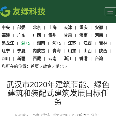
中央
|
部委
|
北京
|
上海
|
天津
|
重庆
|
安徽
|
福建
|
广东
|
广西
|
贵州
|
甘肃
|
海南
|
河南
|
黑龙江
|
湖北
|
湖南
|
河北
|
江苏
|
江西
|
吉林
|
辽宁
|
宁夏
|
内蒙古
|
青海
|
山东
|
山西
|
陕西
|
四川
|
新疆
|
西藏
|
云南
|
浙江
|
香港
|
台湾
您所在的位置：
首页
政策
湖北
>
>
>
武汉市2020年建筑节能、绿色
建筑和装配式建筑发展目标任
务
来源: 武汉市 作者: 武汉市 时间: 2020.06.28
打印本页
分享：