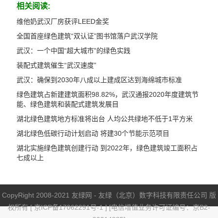
相关阅读:
维他奶武汉厂房获评LEED金奖
全国首座绿色建筑“双认证”图书馆落户武汉学院
武汉：一个中国“超大城市”的绿色实践
装配式建筑催生“武汉速度”
武汉：确保到2030年八成以上建成区达到海绵城市标准
绿色建筑占新建建筑面积98.82%，武汉通报2020年度建筑节
能、绿色建筑和装配式建筑发展目
湖北绿色建筑地方标准将出台 人均公共绿地不低于1平方米
湖北绿色低碳行动计划启动 将建30个节能示范项目
湖北实施绿色建筑创建行动 到2022年，绿色建筑竣工面积占
七成以上
CopyRight 2008-2021 友绿网 - 友绿（北京）数字科技有限责任公司 版
权所有 [
京ICP备17062291号-1
] [电信增值业务许可证编号：京B2-