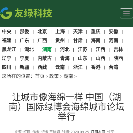
中央
|
部委
|
北京
|
上海
|
天津
|
重庆
|
安徽
|
福建
|
广东
|
广西
|
贵州
|
甘肃
|
海南
|
河南
|
黑龙江
|
湖北
|
湖南
|
河北
|
江苏
|
江西
|
吉林
|
辽宁
|
宁夏
|
内蒙古
|
青海
|
山东
|
山西
|
陕西
|
四川
|
新疆
|
西藏
|
云南
|
浙江
|
香港
|
台湾
您所在的位置：
首页
政策
湖南
>
>
>
让城市像海绵一样 中国（湖
南）国际绿博会海绵城市论坛
举行
来源: 红网 作者: 记者 王诗颖 时间: 2020.09.25
打印本页
分享：