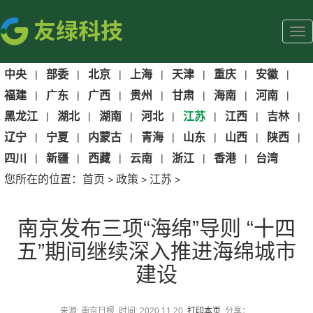
中央
|
部委
|
北京
|
上海
|
天津
|
重庆
|
安徽
|
福建
|
广东
|
广西
|
贵州
|
甘肃
|
海南
|
河南
|
黑龙江
|
湖北
|
湖南
|
河北
|
江苏
|
江西
|
吉林
|
辽宁
|
宁夏
|
内蒙古
|
青海
|
山东
|
山西
|
陕西
|
四川
|
新疆
|
西藏
|
云南
|
浙江
|
香港
|
台湾
您所在的位置：
首页
政策
江苏
>
>
>
南京发布三项“海绵”导则 “十四
五”期间继续深入推进海绵城市
建设
来源: 南京日报 时间: 2020.11.20
打印本页
分享：