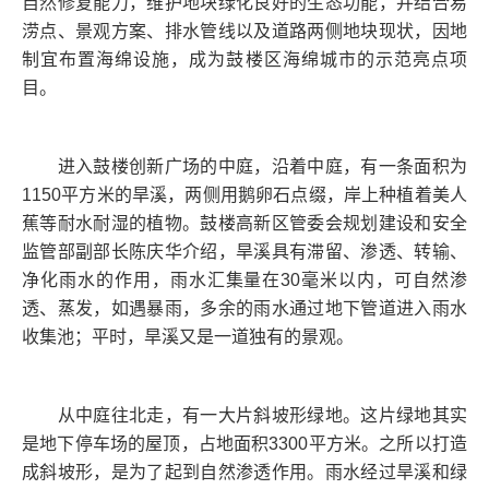
自然修复能力，维护地块绿化良好的生态功能，并结合易
涝点、景观方案、排水管线以及道路两侧地块现状，因地
制宜布置海绵设施，成为鼓楼区海绵城市的示范亮点项
目。
进入鼓楼创新广场的中庭，沿着中庭，有一条面积为
1150平方米的旱溪，两侧用鹅卵石点缀，岸上种植着美人
蕉等耐水耐湿的植物。鼓楼高新区管委会规划建设和安全
监管部副部长陈庆华介绍，旱溪具有滞留、渗透、转输、
净化雨水的作用，雨水汇集量在30毫米以内，可自然渗
透、蒸发，如遇暴雨，多余的雨水通过地下管道进入雨水
收集池；平时，旱溪又是一道独有的景观。
从中庭往北走，有一大片斜坡形绿地。这片绿地其实
是地下停车场的屋顶，占地面积3300平方米。之所以打造
成斜坡形，是为了起到自然渗透作用。雨水经过旱溪和绿