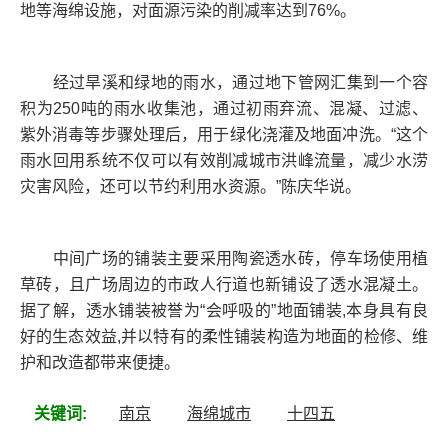
地等海绵设施，对面源污染的削减率达到76%。
经过旱溪和绿地的雨水，通过地下管网汇集到一个容
积为250吨的雨水收集池，通过初雨弃流、混凝、过滤、
紫外消毒等步骤处理后，用于绿化浇灌及地面冲洗。“这个
雨水回用系统不仅可以有效削减城市洪峰流量，减少水涝
灾害风险，还可以节约利用水资源。”陈庆华说。
中间广场的铺装主要采用陶瓷透水砖，停车场使用植
草砖，且广场周边的市政人行道也新铺设了透水混凝土。
据了解，透水铺装被誉为“会呼吸的”地面铺装,本身具有良
好的生态效益,并以特有的柔性铺装构造为地面的检修、维
护和改造都带来便捷。
关键词:
南京
海绵城市
十四五