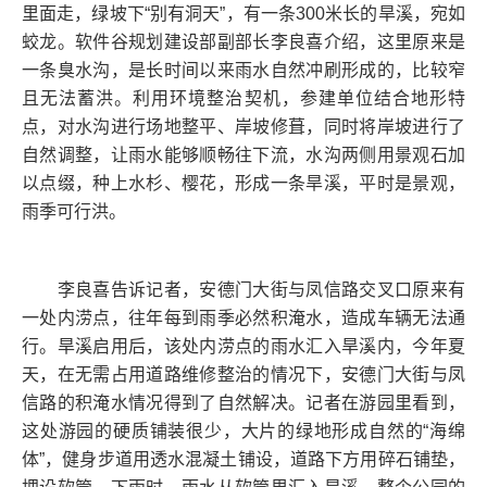
里面走，绿坡下“别有洞天”，有一条300米长的旱溪，宛如
蛟龙。软件谷规划建设部副部长李良喜介绍，这里原来是
一条臭水沟，是长时间以来雨水自然冲刷形成的，比较窄
且无法蓄洪。利用环境整治契机，参建单位结合地形特
点，对水沟进行场地整平、岸坡修葺，同时将岸坡进行了
自然调整，让雨水能够顺畅往下流，水沟两侧用景观石加
以点缀，种上水杉、樱花，形成一条旱溪，平时是景观，
雨季可行洪。
李良喜告诉记者，安德门大街与凤信路交叉口原来有
一处内涝点，往年每到雨季必然积淹水，造成车辆无法通
行。旱溪启用后，该处内涝点的雨水汇入旱溪内，今年夏
天，在无需占用道路维修整治的情况下，安德门大街与凤
信路的积淹水情况得到了自然解决。记者在游园里看到，
这处游园的硬质铺装很少，大片的绿地形成自然的“海绵
体”，健身步道用透水混凝土铺设，道路下方用碎石铺垫，