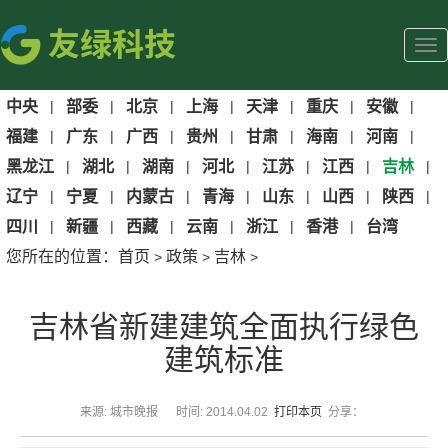
中央
|
部委
|
北京
|
上海
|
天津
|
重庆
|
安徽
|
福建
|
广东
|
广西
|
贵州
|
甘肃
|
海南
|
河南
|
黑龙江
|
湖北
|
湖南
|
河北
|
江苏
|
江西
|
吉林
|
辽宁
|
宁夏
|
内蒙古
|
青海
|
山东
|
山西
|
陕西
|
四川
|
新疆
|
西藏
|
云南
|
浙江
|
香港
|
台湾
您所在的位置：
首页
政策
吉林
>
>
>
吉林省新建建筑全面执行绿色
建筑标准
来源: 城市晚报 时间: 2014.04.02
打印本页
分享：