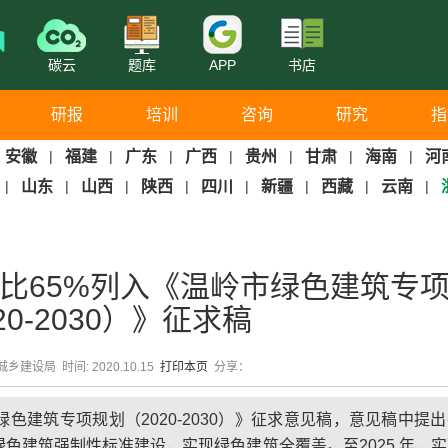
碳云
题库
APP
书店
研报
培训
咨询
研究
指
安徽
|
福建
|
广东
|
广西
|
贵州
|
甘肃
|
海南
|
河
|
山东
|
山西
|
陕西
|
四川
|
新疆
|
西藏
|
云南
|
比65%列入《温岭市绿色建筑专
20-2030）》征求稿
乡建设局 时间: 2020.10.15
打印本页
分享：
色建筑专项规划（2020-2030）》征求意见稿，意见稿中提
色建筑强制性标准建设，实现绿色建筑全覆盖。至2025 年，