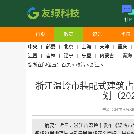
社区
首页
政策
资讯
学院
中央
|
部委
|
北京
|
上海
|
天津
|
重庆
|
江西
|
吉林
|
辽宁
|
宁夏
|
内蒙古
|
青海
您所在的位置：
首页
政策
浙江
>
>
>
浙江温岭市装配式建筑占
划（20
来源: 温岭市住房和城
摘要：近日，浙江省温岭市发布《温岭市绿
镇建设用地范围内新建民用建筑全面按一星级绿