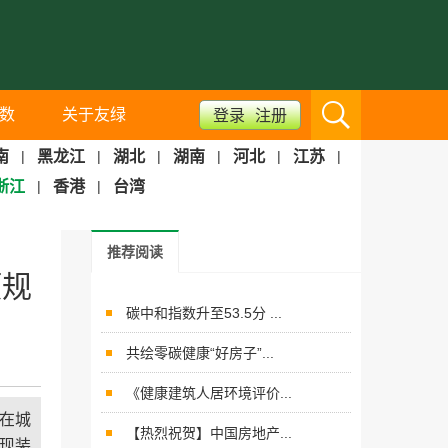
数
关于友绿
登录
注册
南
|
黑龙江
|
湖北
|
湖南
|
河北
|
江苏
|
浙江
|
香港
|
台湾
推荐阅读
项规
碳中和指数升至53.5分 ...
共绘零碳健康“好房子”...
《健康建筑人居环境评价...
出在城
【热烈祝贺】中国房地产...
实现装